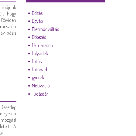
, májunk
Edzés
ük, hogy
. Röviden
Egyéb
emésztési
Életmódváltás
sav-bázis
Étkezés
félmaraton
folyadék
futás
futópad
gyerek
Motiváció
Tudástár
esetleg
 melyek a
a mozgás!
etett. A
ai…