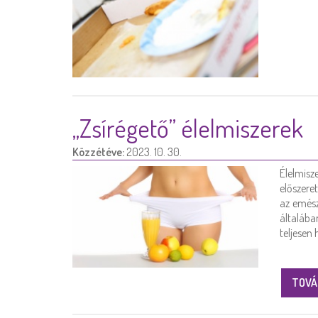
„Zsírégető” élelmiszerek
Közzétéve:
2023. 10. 30.
Élelmis
előszeret
az emész
általába
teljesen
TOVÁ