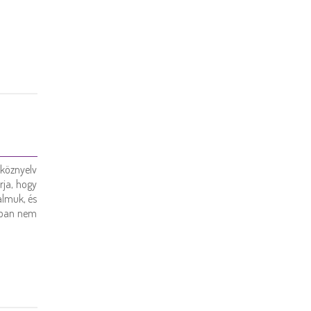
köznyelv
árja, hogy
almuk, és
onban nem