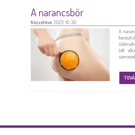
A narancsbőr
Közzétéve:
2023. 10. 30.
A naranc
keresztü
ödémához
telt al
szerveze
TOVÁ