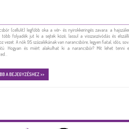
sbőr (cellulit) legfőbb oka a vér- és nyirokkeringés zavara: a hajszále
l több folyadék jut ki a sejtek közé, lassul a visszaszívódás és elszáll
 vezet. A nők 95 százalékának van narancsbőre, legyen fiatal, idős, so
katú. Hogyan és miért alakulhat ki a narancsbőr? Mit lehet tenni e
ted…
BB A BEJEGYZÉSHEZ >>