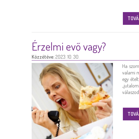
TOVÁ
Érzelmi evő vagy?
Közzétéve:
2023. 10. 30.
Ha szomo
valami m
egy étel
„jutalo
válaszod
TOVÁ