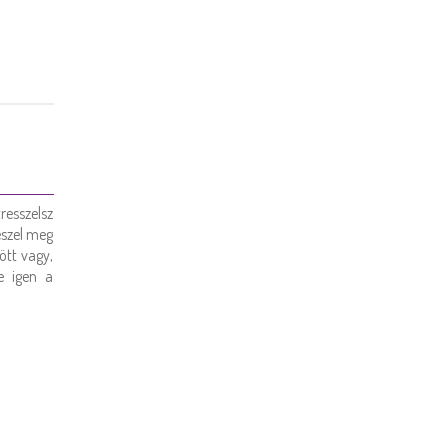
resszelsz
eszel meg
ött vagy,
e igen a