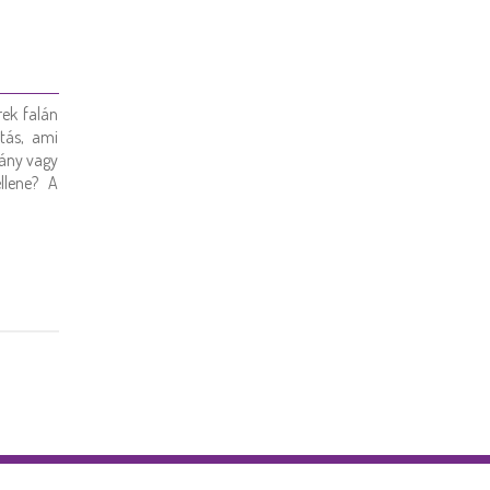
rek falán
ítás, ami
vány vagy
llene? A