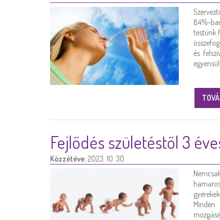
Szervez
84%-ban
testünk 
összefog
és felsz
egyensúl
TOVÁ
Fejlődés születéstől 3 éve
Közzétéve:
2023. 10. 30.
Nemcsa
hamarosa
gyerekek
Minden 
mozgásél