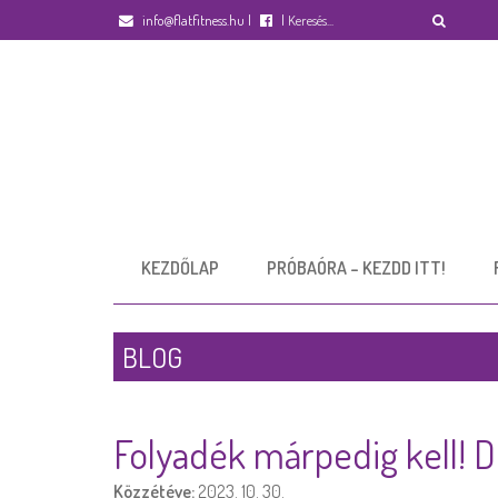
info@flatfitness.hu
|
|
KEZDŐLAP
PRÓBAÓRA – KEZDD ITT!
BLOG
Folyadék márpedig kell! D
Közzétéve:
2023. 10. 30.