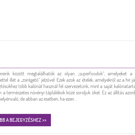
zereink között megtalálhatók az olyan „superfoodok”, amelyeket a 
ettel illet a „zsírégető” jelzővel. Ezek azok az ételek, amelyekről az a hír j
tésükhez több kalóriát használ fel szervezetünk, mint a saját kalóriatart
n a természetes növényi táplálékok közé soroljuk őket. Ez az állítás az
 helyénvaló, de abban az esetben, ha ezen…
BB A BEJEGYZÉSHEZ >>