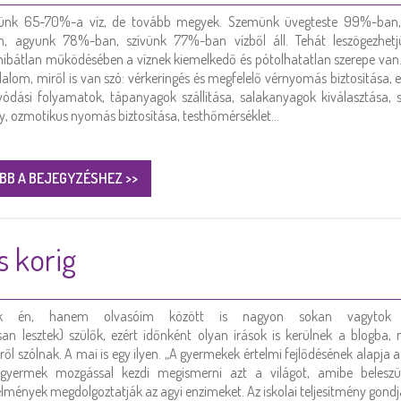
tünk 65-70%-a víz, de tovább megyek. Szemünk üvegteste 99%-ban
, agyunk 78%-ban, szívünk 77%-ban vízből áll. Tehát leszögezhetj
hibátlan működésében a víznek kiemelkedő és pótolhatatlan szerepe van
lalom, miről is van szó: vérkeringés és megfelelő vérnyomás biztosítása, 
ívódási folyamatok, tápanyagok szállítása, salakanyagok kiválasztása, 
y, ozmotikus nyomás biztosítása, testhőmérséklet…
BB A BEJEGYZÉSHEZ >>
s korig
k én, hanem olvasóim között is nagyon sokan vagytok (
n lesztek) szülők, ezért időnként olyan írások is kerülnek a blogba,
ről szólnak. A mai is egy ilyen. „A gyermekek értelmi fejlődésének alapja 
gyermek mozgással kezdi megismerni azt a világot, amibe beleszül
mények megdolgoztatják az agyi enzimeket. Az iskolai teljesítmény gondj