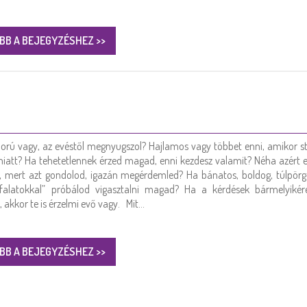
BB A BEJEGYZÉSHEZ >>
rú vagy, az evéstől megnyugszol? Hajlamos vagy többet enni, amikor st
iatt? Ha tehetetlennek érzed magad, enni kezdesz valamit? Néha azért 
t, mert azt gondolod, igazán megérdemled? Ha bánatos, boldog, túlpörg
mfalatokkal” próbálod vigasztalni magad? Ha a kérdések bármelyikér
, akkor te is érzelmi evő vagy. Mit…
BB A BEJEGYZÉSHEZ >>