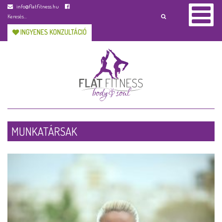
info@flatfitness.hu
INGYENES KONZULTÁCIÓ
MUNKATÁRSAK