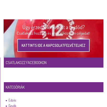
Úgy érzed, elérkezett a te időd?
Csatlakozz hozzánk és érjük el közösen céljaidat!
KATTINTS IDE A KAPCSOLATFELVÉTELHEZ
CSATLAKOZZ FACEBOOKON
KATEGÓRIÁK
Edzés
Egyéb