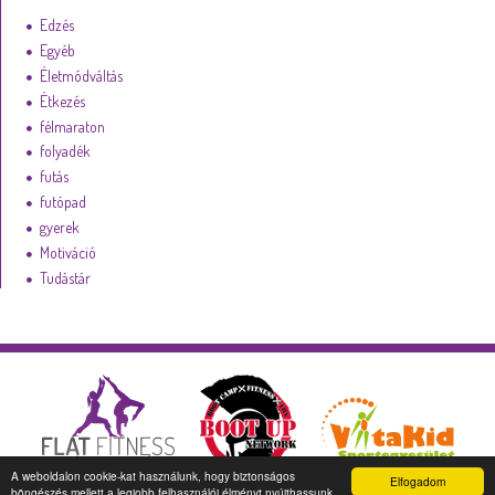
Edzés
Egyéb
Életmódváltás
Étkezés
félmaraton
folyadék
futás
futópad
gyerek
Motiváció
Tudástár
A weboldalon cookie-kat használunk, hogy biztonságos
Elfogadom
böngészés mellett a legjobb felhasználói élményt nyújthassunk.