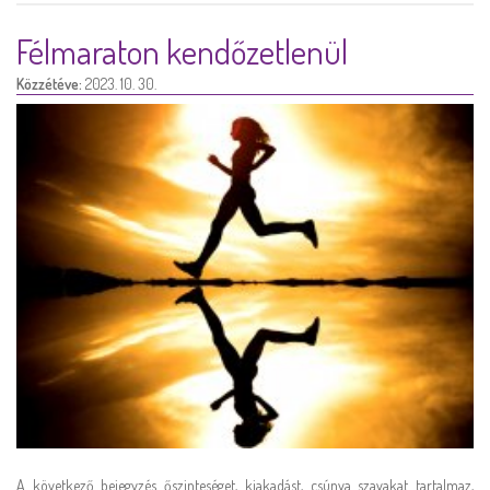
Félmaraton kendőzetlenül
Közzétéve:
2023. 10. 30.
A következő bejegyzés őszinteséget, kiakadást, csúnya szavakat tartalmaz,