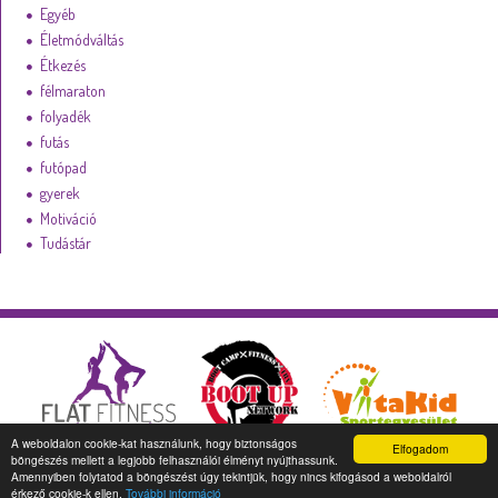
Egyéb
Életmódváltás
Étkezés
félmaraton
folyadék
futás
futópad
gyerek
Motiváció
Tudástár
A weboldalon cookie-kat használunk, hogy biztonságos
Elfogadom
böngészés mellett a legjobb felhasználói élményt nyújthassunk.
Amennyiben folytatod a böngészést úgy tekintjük, hogy nincs kifogásod a weboldalról
info@flatfitness.hu
|
Adatkezelés
|
Kapcsolat
|
Weboldal készítés
érkező cookie-k ellen.
További információ