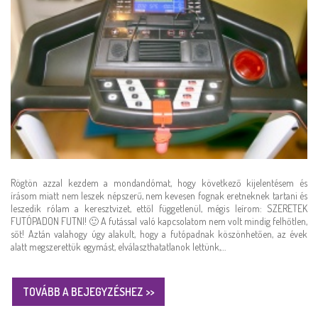
Rögtön azzal kezdem a mondandómat, hogy következő kijelentésem és
írásom miatt nem leszek népszerű, nem kevesen fognak eretneknek tartani és
leszedik rólam a keresztvizet, ettől függetlenül, mégis leírom: SZERETEK
FUTÓPADON FUTNI! 🙂 A futással való kapcsolatom nem volt mindig felhőtlen,
sőt! Aztán valahogy úgy alakult, hogy a futópadnak köszönhetően, az évek
alatt megszerettük egymást, elválaszthatatlanok lettünk,…
TOVÁBB A BEJEGYZÉSHEZ >>