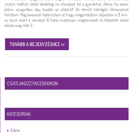
undort kelthet, tehát lehetőleg ne olvastasd fel a gyerekkel, illetve, ha zavar,
akkor nyugodtan lépj tovább az oldalról! Az elmúlt hétvégén félmaratont
futottam. Még tavasszal határoztam el, hogy megpróbálom teljesíteni a 21 km-
es távot, ezért a versenyt 12 hetes tudatosan megtervezett és felépített edzés
előzte meg. Heti 3…
TOVÁBB A BEJEGYZÉSHEZ >>
CSATLAKOZZ FACEBOOKON
KATEGÓRIÁK
Edzés