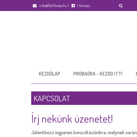
info@flatfitness.hu
|
|
KEZDŐLAP
PRÓBAÓRA – KEZDD ITT!
KAPCSOLAT
Írj nekünk üzenetet!
Jelentkezz ingyenes konzultációnkra, melynek során