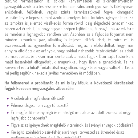
testünk formálásakor is: sokkal kényelmesebb és sikerélményekben
gazdagabb azokra a testrészeinkre koncentrálni, amik gyorsan és látványosan
erősödnek, fejlődnek, vagyis szinte természetüknél fogva kimagasló
teljesítményre képesek, mint azokra, amelyek több törődést igényelnének. Ez
az izmokra is jellemző viselkedési forma rövid ideig elégedetté tehet minket,
hiszen azt érezhetjük, hogy nagyon szépen fejlődünk, jól reagálunk az edzésre
és minden a legnagyobb rendben van. Azonban ez a fejlődési folyamat nem
minden izmunkra igaz, alkatilag is teljesen eltérő lehet, és mire mi is
észrevesszük az egyenetlen formálódást, még az is előfordulhat, hogy már
annyira eltolódtak az arányok, hogy sokkal nehezebb felzárkóztatni az adott
izomcsoportot, és akkor már szinte csak a hibát fogjuk látni saját testünkön,
majd lassanként elfogadtatjuk magunkkal, hogy ilyen a genetikánk. Te ne
kövesd el ezt a hibát! Tudatosítsd magadban, hogy képes vagy a változ(tat)ásra,
mi pedig segítünk neked a javítás menetében és módjában.
Ha felismered a problémát, és mi is így látjuk, a következő kérdéseket
fogjuk közösen megvizsgálni, átbeszélni:
A célodnak megfelelően étkezel?
Pihensz eleget, nem vagy túledzett?
Éri megfelelő mennyiségű és minőségű impulzus az adott izomzatot négy,
legfeljebb öt naponta?
Figyelsz az igényeidnek megfelelő vitaminok és ásványi anyagok pótlására?
Kielégítő szénhidrát-zsír-fehérje aránnyal tervezted az étrended és az
esetlegesen szükséges táplálékkiegészítést?