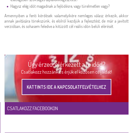
Hagysz elég időt magadnak a fejlődésre, vagy türelmetlen vagy?
Amennyiben a fenti kérdések valamelyikére nemleges válasz érkezik, akkor
annak javítására törekszünk, és elölről kezdjük a fejlesztést, de már a javított
verzióban, és sohasem feledve a kitűzött cél reális időn belüli elérését.
Úgy érzed, elérkezett a te időd?
Csatlakozz hozzánk és érjük el közösen céljaidat!
KATTINTS IDE A KAPCSOLATFELVÉTELHEZ
CSATLAKOZZ FACEBOOKON