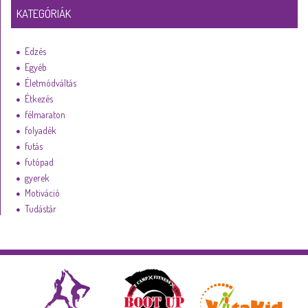
KATEGÓRIÁK
Edzés
Egyéb
Életmódváltás
Étkezés
félmaraton
folyadék
futás
futópad
gyerek
Motiváció
Tudástár