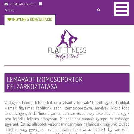
info@flatfitness.hu
INGYENES KONZULTÁCIÓ
LEMARADT IZOMCSOPORTOK
FELZÁRKÓZTATÁSA
Vastagnak látod a felsőtested, de a lábaid vékonyak? Célzott gyakorlatokkal,
kiemelt figyelmet fordítunk azon izomcsoportokra, amelyek kicsit több
törődést igényelnek. Nincs olyan emberi szervezet, mely tökéletes lenne, egyik
sem fejlődik teljesen arányosan. Mindenkinek vannak gyengéi és erősségei
egyaránt. Ezt az állapotot viszont mindannyian hajlamosak vagyunk tovább
erősíteni vagy gyengíteni, ezáltal tovább fokozva az eltérést. Így van ez a